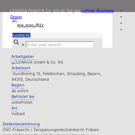
LEWAGA GmbH & Co. KG ist Teil der
Lehner Business
Group
KARRIERE
✕
Arbeitgeber
Arbeitsort
Gundhöring 15, Feldkirchen, Straubing, Bayern,
94315, Deutschland
Beginn
ab sofort
Befristet bis
unbefristet
Art
Vollzeit
Stellenbezeichnung
CNC-Fräser/in / Zerspanungsmechaniker/in Fräsen