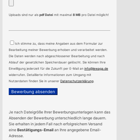
Uploads sind nur als
pdf Datei
mit maximal
8 MB
pro Datei möglich!
Bitte
lasse
Ich stimme zu, dass meine Angaben aus dem Formular zur
dieses
Bearbeitung meiner Bewerbung erhoben und verarbeitet werden.
Feld
Die Daten werden nach abgeschlossener Bearbeitung und nach
leer.
Ablauf der gesetzlichen Speicherdauer gelöscht. Sie können Ihre
Einwilligung jederzeit für die Zukunft per E-Mail an
info@lewaga.de
widerrufen. Detaillierte Informationen zum Umgang mit
Nutzerdaten finden Sie in unserer
Datenschutzerklärung
.
Je nach Dateigröße Ihrer Bewerbungsunterlagen kann das
Absenden der Bewerbung unterschiedlich lange dauern.
Sie erhalten in jedem Fall nach erfolgreichem Versand
eine
Bestätigungs-Email
an Ihre angegebene Email-
Adresse.